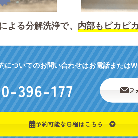
による分解洗浄で、
内部もピカピ
約についてのお問い合わせは
お電話またはW
20-396-177
フ
予約可能な日程はこちら