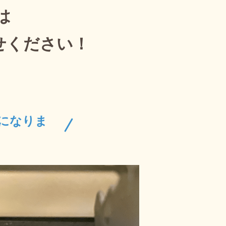
は
せください！
になりま