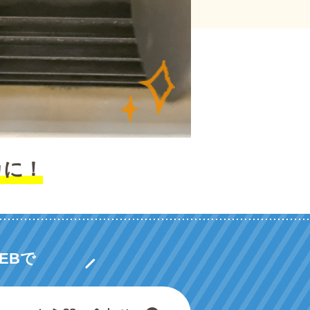
カに！
EBで