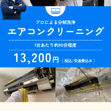
プロによる分解洗浄
エアコン
クリーニング
1台あたり約90分程度
13,200
円
（ 税込/交通費込み ）