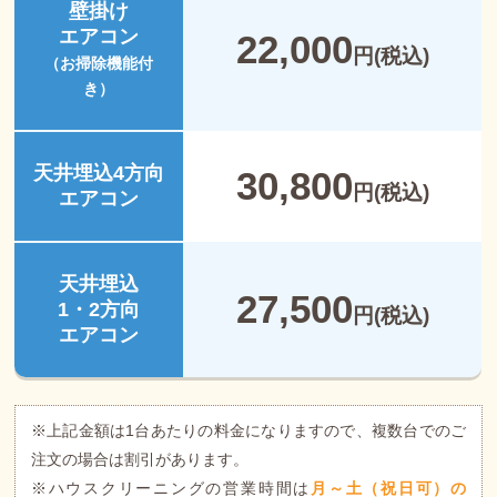
壁掛け
エアコン
22,000
円(税込)
（お掃除機能付
き）
天井埋込4方向
30,800
円(税込)
エアコン
天井埋込
27,500
1・2方向
円(税込)
エアコン
※上記金額は1台あたりの料金になりますので、複数台でのご
注文の場合は割引があります。
※ハウスクリーニングの営業時間は
月～土（祝日可）の