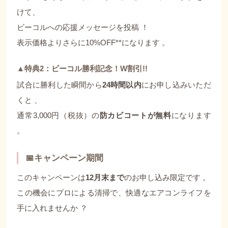
けて、
ビーコルへの応援メッセージを投稿
！
表示価格よりさらに10%OFF**になります
。
▲特典2：ビーコル勝利記念！W割引!!
試合に勝利した瞬間から
24時間以内
にお申し込みいただ
くと
、
通常3,000円（税抜）の
防カビコートが無料
になります
。
📅キャンペーン期間
このキャンペーンは
12月末まで
のお申し込み限定です
。
この機会にプロによる清掃で、快適なエアコンライフを
手に入れませんか
？