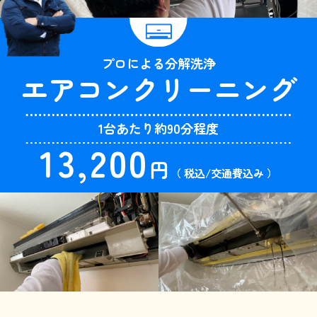
プロによる分解洗浄
エアコン
クリーニング
1台あたり約90分程度
13,200
円
（ 税込/交通費込み ）