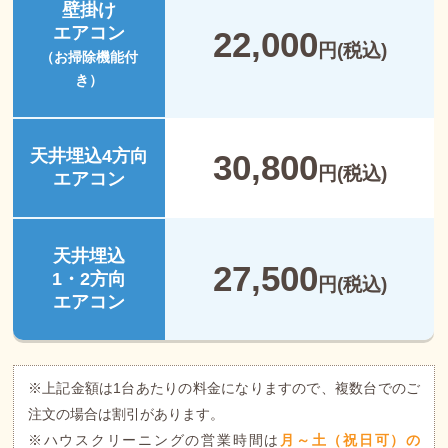
壁掛け
エアコン
22,000
円(税込)
（お掃除機能付
き）
天井埋込4方向
30,800
円(税込)
エアコン
天井埋込
27,500
1・2方向
円(税込)
エアコン
※上記金額は1台あたりの料金になりますので、複数台でのご
注文の場合は割引があります。
※ハウスクリーニングの営業時間は
月～土（祝日可）の