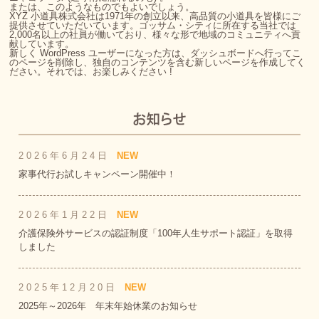
または、このようなものでもよいでしょう。
XYZ 小道具株式会社は1971年の創立以来、高品質の小道具を皆様にご
提供させていただいています。ゴッサム・シティに所在する当社では
2,000名以上の社員が働いており、様々な形で地域のコミュニティへ貢
献しています。
新しく WordPress ユーザーになった方は、
ダッシュボード
へ行ってこ
のページを削除し、独自のコンテンツを含む新しいページを作成してく
ださい。それでは、お楽しみください !
2026年6月24日
NEW
家事代行お試しキャンペーン開催中！
2026年1月22日
NEW
介護保険外サービスの認証制度「100年人生サポート認証」を取得
しました
2025年12月20日
NEW
2025年～2026年 年末年始休業のお知らせ