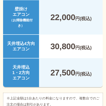
壁掛け
エアコン
22,000
円(税込)
（お掃除機能付
き）
天井埋込4方向
30,800
円(税込)
エアコン
天井埋込
27,500
1・2方向
円(税込)
エアコン
※上記金額は1台あたりの料金になりますので、複数台でのご
注文の場合は割引があります。