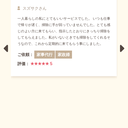
ヤマウチさん
スズサクさん
まるこさん
家事代行サービスは初めて利用しました。 最初は不安でし
一人暮らしの私にとてもいいサービスでした。 いつも仕事
体調が悪く部屋がなかなか片付かない状態のところ、子供の
たが… うちは夫婦共働きで忙しく、水周りの掃除と子供の
で帰りが遅く、掃除に手が回っていませんでした。とても感
家庭訪問があったため急いで予約しました。床などもかなり
おもちゃの片付け、洗濯をお願いしました。どうしようもな
じのよい方に来てもらい、指示したとおりにきっちり掃除を
汚かったので4時間出お願いして、リビングとキッチン、ダ
P
かったのですごく助かりました。 担当の方もとても元気
してもらえました。私がいないときでも掃除をしてくれるそ
イニング、お風呂、トイレ、階段優先順位でお願いしまし
r
e
N
で、私の要望にも熱心に答えてくださり。 話を聞くと、さ
うなので、これから定期的に来てもらう事にしました。
た。時間になって見てみるとどこもピカピカで感動しまし
v
e
くらさんは横浜を中心にやっていて定期的に研修等も行なっ
た！自分で掃除してもなかなか薄汚れた感じがとれないの
i
x
ご依頼：
家事代行
家政婦
o
t
ているとの事で、信頼できる関係作りが良い会社と感じまし
に、新築の時の様にきれいになってました。 また、時間内
u
た。
にできるところまでとお願いしてましたが、時間内に全て終
★★★★★ 5
s
評価：
わらせてくれようとしてるのが見ててもわかり、仕事をテキ
ご依頼：
家事代行
家政婦
パキと完璧にしていただけたことにも感激です。綺麗になっ
たので掃除もしやすく、定期でお願いしようかと考えてま
★★★★★ 5
評価：
す。
ご依頼：
家事代行
家政婦
★★★★★ 5
評価：